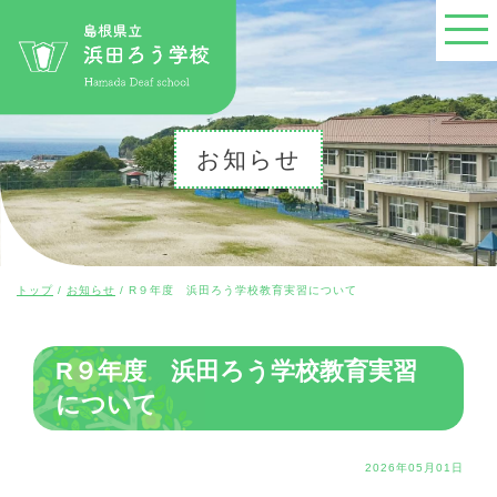
このページの本文へ
お知らせ
現
トップ
/
お知らせ
/
R９年度 浜田ろう学校教育実習について
在
の
位
R９年度 浜田ろう学校教育実習
置：
について
2026年05月01日