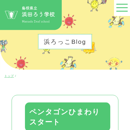
このページの本文へ
浜ろっこBlog
現
トップ
/
在
の
位
置：
ペンタゴンひまわり
スタート