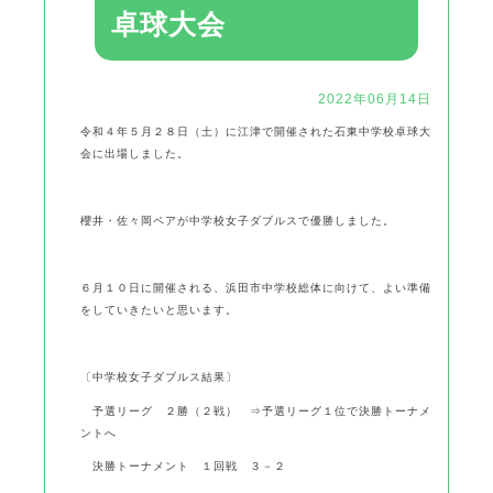
卓球大会
2022年06月14日
令和４年５月２８日（土）に江津で開催された石東中学校卓球大
会に出場しました。
櫻井・佐々岡ペアが中学校女子ダブルスで優勝しました。
６月１０日に開催される、浜田市中学校総体に向けて、よい準備
をしていきたいと思います。
〔中学校女子ダブルス結果〕
予選リーグ ２勝（２戦） ⇒予選リーグ１位で決勝トーナメ
ントへ
決勝トーナメント １回戦 ３－２