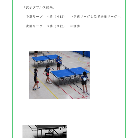
〔女子ダブルス結果〕
予選リーグ ４勝（４戦） ⇒予選リーグ１位で決勝リーグへ
決勝リーグ ３勝（３戦） ⇒優勝