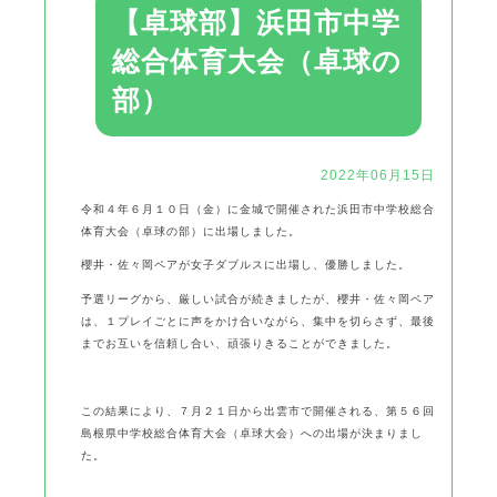
【卓球部】浜田市中学
総合体育大会（卓球の
部）
2022年06月15日
令和４年６月１０日（金）に金城で開催された浜田市中学校総合
体育大会（卓球の部）に出場しました。
櫻井・佐々岡ペアが女子ダブルスに出場し、優勝しました。
予選リーグから、厳しい試合が続きましたが、櫻井・佐々岡ペア
は、１プレイごとに声をかけ合いながら、集中を切らさず、最後
までお互いを信頼し合い、頑張りきることができました。
この結果により、７月２１日から出雲市で開催される、第５６回
島根県中学校総合体育大会（卓球大会）への出場が決まりまし
た。