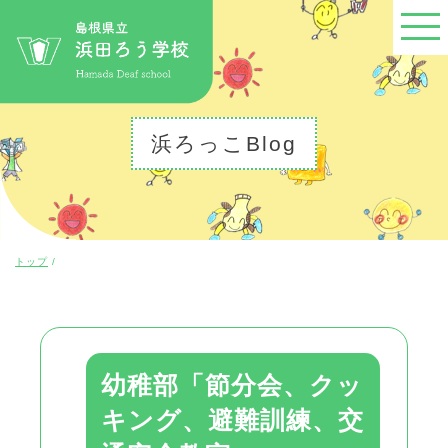
このページの本文へ
浜ろっこBlog
現
トップ
/
在
の
位
置：
幼稚部「節分会、クッ
キング、避難訓練、交