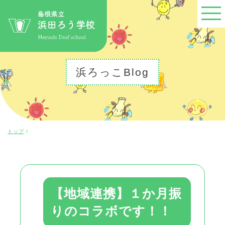
このページの本文へ
浜ろっこBlog
現
トップ
/
在
の
位
置：
【地域連携】１か月振
りのコラボです！！