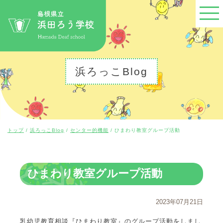
このページの本文へ
浜ろっこBlog
現
トップ
/
浜ろっこBlog
/
センター的機能
/
ひまわり教室グループ活動
在
の
位
置：
ひまわり教室グループ活動
2023年07月21日
乳幼児教育相談『ひまわり教室』のグループ活動をしまし