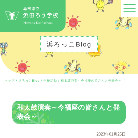
このページの本文へ
浜ろっこBlog
現
トップ
/
浜ろっこBlog
/
全校活動
/
和太鼓演奏～今福座の皆さんと発表会～
在
の
位
置：
和太鼓演奏～今福座の皆さんと発
表会～
2023年01月25日