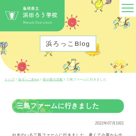
このページの本文へ
浜ろっこBlog
現
トップ
/
浜ろっこBlog
/
幼小部の活動
/
三島ファームに行きました
在
の
位
置：
三島ファームに行きました
2022年07月19日
やぎのいる三島ファームに行きました。暑くて小屋から出