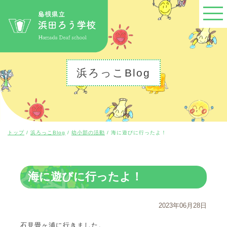
このページの本文へ
浜ろっこBlog
現
トップ
/
浜ろっこBlog
/
幼小部の活動
/
海に遊びに行ったよ！
在
の
位
置：
海に遊びに行ったよ！
2023年06月28日
石見畳ヶ浦に行きました。