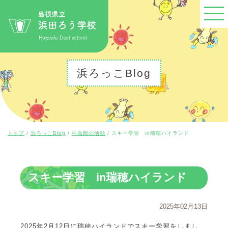
このページの本文へ
浜ろっこBlog
現
トップ
/
浜ろっこBlog
/
中高部の活動
/
スキー学習 in瑞穂ハイランド
在
の
位
置：
スキー学習 in瑞穂ハイランド
2025年02月13日
2025年2月12日に瑞穂ハイランドでスキー学習をしまし