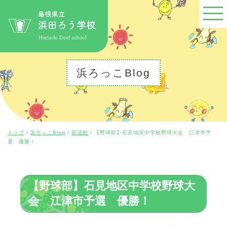
このページの本文へ
浜ろっこBlog
現
トップ
/
浜ろっこBlog
/
部活動
/
【野球部】石見地区中学校野球大会 江津市予
在
選 優勝！
の
位
置：
【野球部】石見地区中学校野球大
会 江津市予選 優勝！