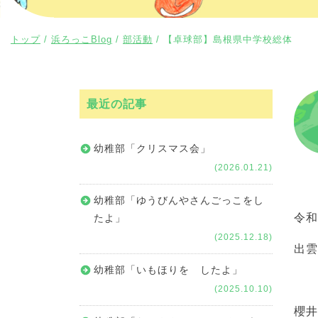
現
トップ
/
浜ろっこBlog
/
部活動
/
【卓球部】島根県中学校総体
在
の
位
最近の記事
置：
幼稚部「クリスマス会」
(2026.01.21)
幼稚部「ゆうびんやさんごっこをし
令
たよ」
(2025.12.18)
出
幼稚部「いもほりを したよ」
(2025.10.10)
櫻